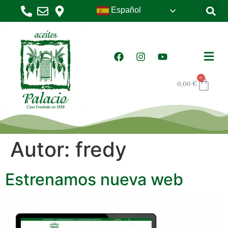
Español
0
0,00
€
Autor:
fredy
Estrenamos nueva web